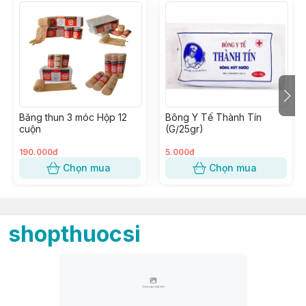
Băng thun 3 móc Hộp 12
Bông Y Tế Thành Tín
cuộn
(G/25gr)
190.000đ
5.000đ
Chọn mua
Chọn mua
shopthuocsi