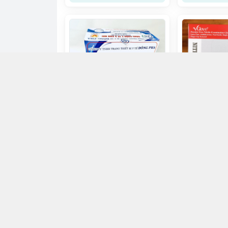
Găng tay không
size M Vglov
Gạc Cuộn Y Tế Đông Pha
H/50C
65.000đ
90.000đ
Chọn mua
Ch