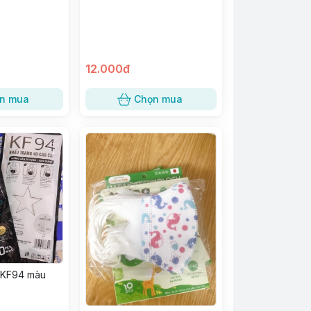
12.000đ
n mua
Chọn mua
 KF94 màu