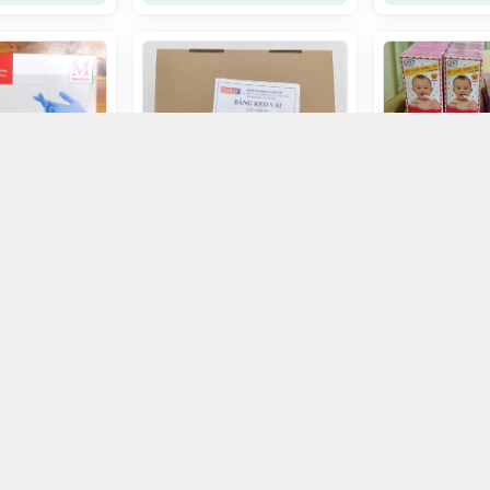
 bột nitrit
e/H100c
Băng keo vải 1,25x200cm
Sinh Hà/H100c
Gạc Rơ Lưỡi Đ
Lốc/10H
170.000đ
16.000đ
ọn mua
Chọn mua
Chọ