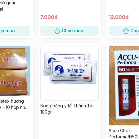
 có quai
ml
7.000đ
12.000đ
ọn mua
Chọn mua
Chọ
retex hương
Bông băng y tế Thành Tín
/ H10 hộp nhỏ/
100gr
Accu Chek
Performa/H50t