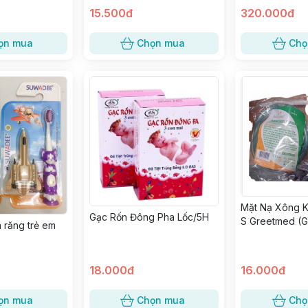
15.500đ
320.000đ
ọn mua
Chọn mua
Chọ
Mặt Nạ Xông K
Gạc Rốn Đông Pha Lốc/5H
S Greetmed (G
 răng trẻ em
18.000đ
16.000đ
ọn mua
Chọn mua
Chọ