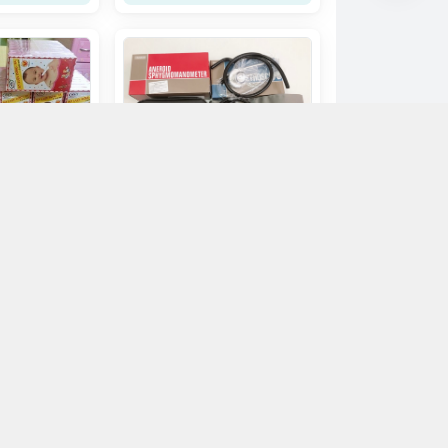
Máy đo huyết áp cơ Yamasu
Kenzemedicoco Japan/1 bộ
( bao gồm ống nghe)
ông Pha
455.000đ
n mua
Chọn mua