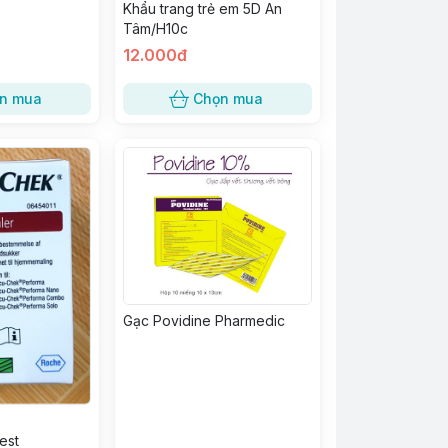
Khẩu trang trẻ em 5D An
Tâm/H10c
12.000đ
n mua
Chọn mua
Gạc Povidine Pharmedic
est