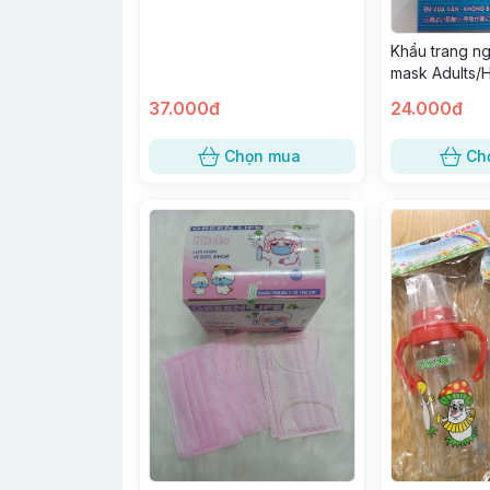
Khẩu trang ng
mask Adults/
37.000đ
24.000đ
Chọn mua
Ch