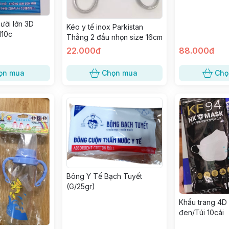
ười lớn 3D
Kéo y tế inox Parkistan
H10c
Thẳng 2 đầu nhọn size 16cm
22.000đ
88.000đ
ọn mua
Chọn mua
Chọ
Bông Y Tế Bạch Tuyết
(G/25gr)
Khẩu trang 4D
đen/Túi 10cái