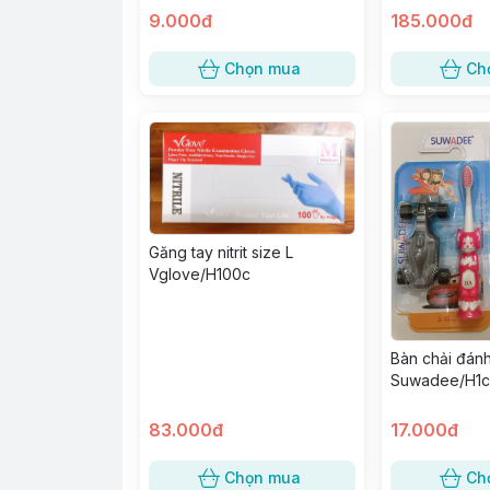
9.000đ
185.000đ
Chọn mua
Ch
Găng tay nitrit size L
Vglove/H100c
Bàn chải đánh
Suwadee/H1c
83.000đ
17.000đ
Chọn mua
Ch