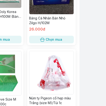
Doly Korea
/H100M (Bản
Băng Cá Nhân Bản Nhỏ
Zilgo H/102M
26.000đ
n mua
Chọn mua
Núm ty Pigeon cổ hẹp màu
ove Size M
Trắng (size M)/Túi 1c
100c