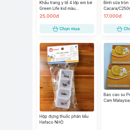
Khẩu trang y tế 4 lớp em bé
Bình sữa tròn
Green Life kid màu
Cacara/C250
Hồng/H50c
25.000đ
17.000đ
Chọn mua
Ch
Bao cao su P
Cam Malaysia
H10 cái
Hộp đựng thuốc phân liều
Hafaco NHỎ