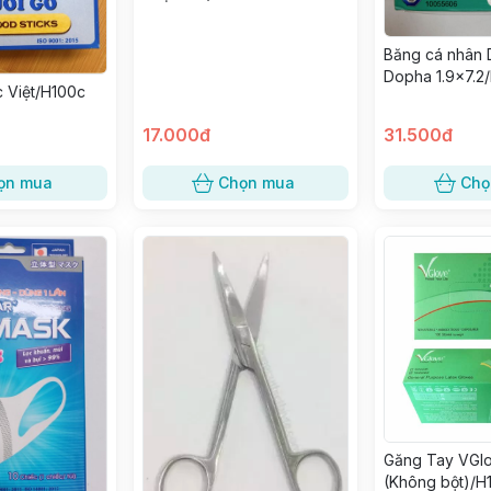
Băng cá nhân 
Dopha 1.9x7.2
c Việt/H100c
nhỏ)
17.000đ
31.500đ
ọn mua
Chọn mua
Chọ
Găng Tay VGl
(Không bột)/H