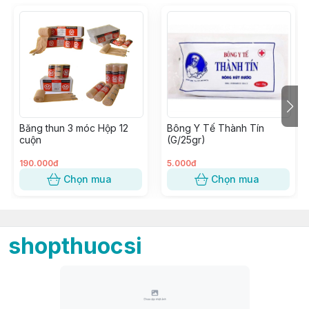
Băng thun 3 móc Hộp 12
Bông Y Tế Thành Tín
cuộn
(G/25gr)
190.000đ
5.000đ
Chọn mua
Chọn mua
shopthuocsi