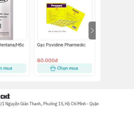
Dentana/H6c
Gạc Povidine Pharmedic
Găng Tay VGlov
(Không bột)/H1
80.000đ
88.000đ
n mua
Chọn mua
Chọn
 chỉ
/1 Nguyễn Giản Thanh,, Phường 15, Hồ Chí Minh - Quận