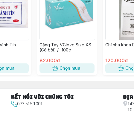
hành Tín
Găng Tay VGlove Size XS
Chỉ nha khoa 
(Có bột) /H100c
82.000đ
120.000đ
ọn mua
Chọn mua
Chọ
Kết nối với chúng tôi
Địa
097 515 1001
143
10