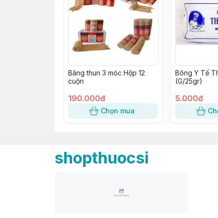
Băng thun 3 móc Hộp 12
Bông Y Tế T
cuộn
(G/25gr)
190.000đ
5.000đ
Chọn mua
Ch
shopthuocsi