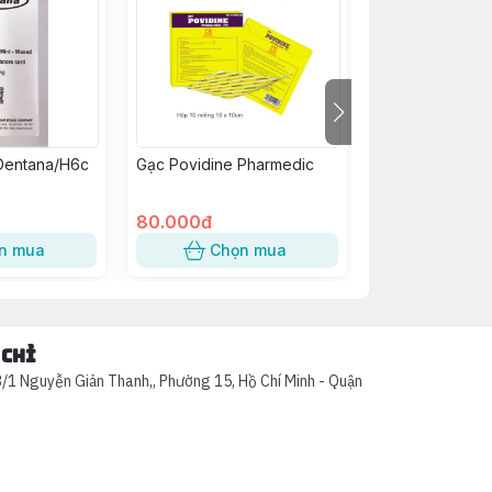
Dentana/H6c
Gạc Povidine Pharmedic
Găng Tay VGlov
(Không bột)/H1
80.000đ
88.000đ
n mua
Chọn mua
Chọn
 chỉ
/1 Nguyễn Giản Thanh,, Phường 15, Hồ Chí Minh - Quận