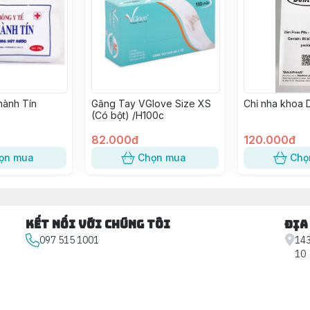
hành Tín
Găng Tay VGlove Size XS
Chỉ nha khoa 
(Có bột) /H100c
82.000đ
120.000đ
ọn mua
Chọn mua
Chọ
Kết nối với chúng tôi
Địa
097 515 1001
143
10