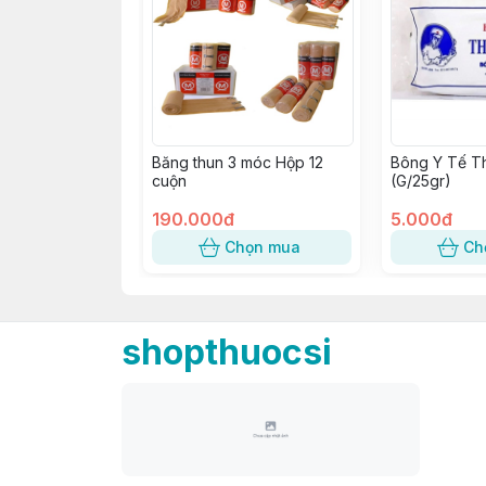
Băng thun 3 móc Hộp 12
Bông Y Tế T
cuộn
(G/25gr)
190.000đ
5.000đ
Chọn mua
Ch
shopthuocsi