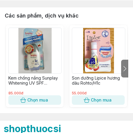
Các sản phẩm, dịch vụ khác
Kem chống nắng Sunplay
Son dưỡng Lipice hương
Whitening UV SPF
dâu Rohto/H1c
50+PA++++/T30g
85.000đ
55.000đ
Chọn mua
Chọn mua
shopthuocsi