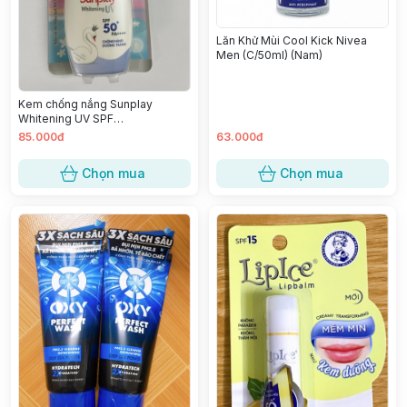
Lăn Khử Mùi Cool Kick Nivea
Men (C/50ml) (Nam)
Kem chống nắng Sunplay
Whitening UV SPF
50+PA++++/T30g
85.000đ
63.000đ
Chọn mua
Chọn mua