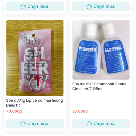
Chọn mua
Chọn mua
Sữa rửa mặt Gammaphil Gentle
Cleanser/C125ml
Son dưỡng Lipice có màu hương
Dâu/H1c
70.000đ
35.000đ
Chọn mua
Chọn mua