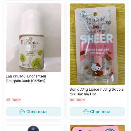
Lăn Khử Mùi Enchanteur
Delightin Xanh (C/25ml)
Son dưỡng Lipice hương Socola
mix Bạc hà/ H1c
35.000đ
68.000đ
Chọn mua
Chọn mua