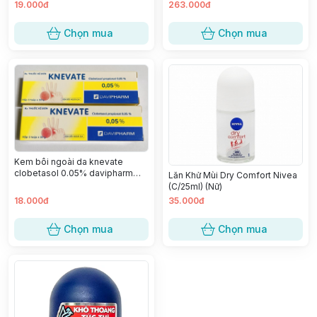
19.000đ
263.000đ
Chọn mua
Chọn mua
Kem bôi ngoài da knevate
clobetasol 0.05% davipharm
Lăn Khử Mùi Dry Comfort Nivea
(t/10g)
(C/25ml) (Nữ)
18.000đ
35.000đ
Chọn mua
Chọn mua