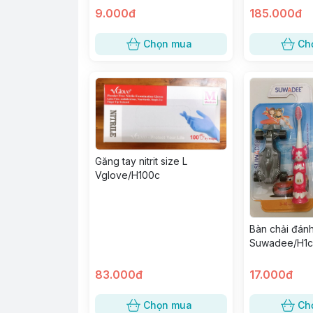
9.000đ
185.000đ
Chọn mua
Ch
Găng tay nitrit size L
Vglove/H100c
Bàn chải đánh
Suwadee/H1c
83.000đ
17.000đ
Chọn mua
Ch