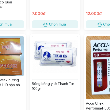
 có quai
ml
7.000đ
12.000đ
ọn mua
Chọn mua
Chọ
retex hương
Bông băng y tế Thành Tín
/ H10 hộp nhỏ/
100gr
Accu Chek
Performa/H50t