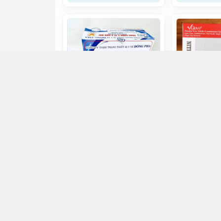
Găng tay không
size M Vglov
Gạc Cuộn Y Tế Đông Pha
H/50C
65.000đ
90.000đ
Chọn mua
Ch