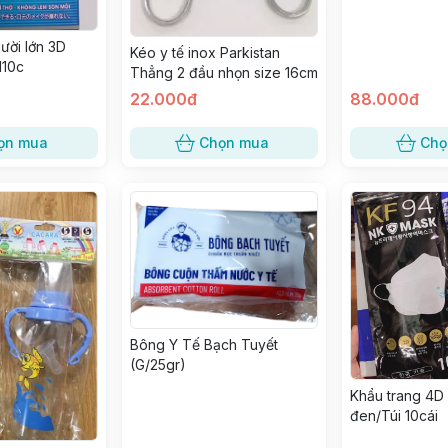
ười lớn 3D
Kéo y tế inox Parkistan
H10c
Thẳng 2 đầu nhọn size 16cm
22.000đ
88.000đ
ọn mua
Chọn mua
Chọ
Bông Y Tế Bạch Tuyết
(G/25gr)
Khẩu trang 4D
đen/Túi 10cái