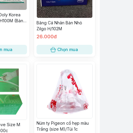
Doly Korea
/H100M (Bản
Băng Cá Nhân Bản Nhỏ
Zilgo H/102M
26.000đ
n mua
Chọn mua
Núm ty Pigeon cổ hẹp màu
ove Size M
Trắng (size M)/Túi 1c
100c