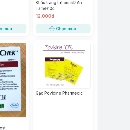
Khẩu trang trẻ em 5D An
Tâm/H10c
12.000đ
n mua
Chọn mua
Gạc Povidine Pharmedic
est