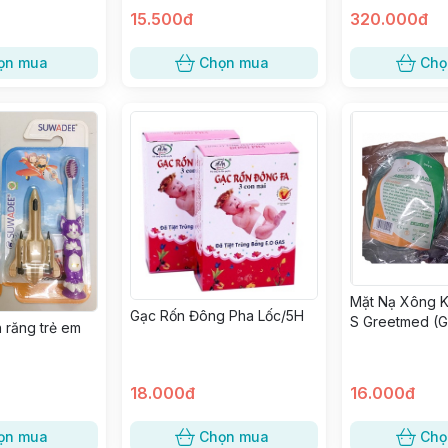
15.500đ
320.000đ
ọn mua
Chọn mua
Chọ
Mặt Nạ Xông K
Gạc Rốn Đông Pha Lốc/5H
S Greetmed (G
 răng trẻ em
18.000đ
16.000đ
ọn mua
Chọn mua
Chọ