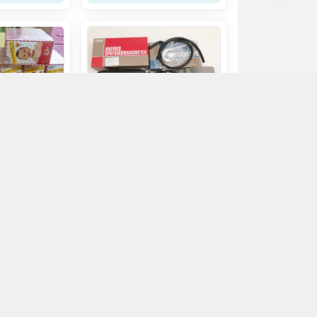
Máy đo huyết áp cơ Yamasu
Kenzemedicoco Japan/1 bộ
( bao gồm ống nghe)
ông Pha
455.000đ
n mua
Chọn mua