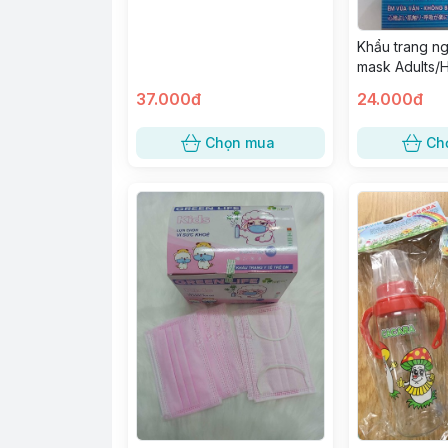
Khẩu trang ng
mask Adults/
37.000đ
24.000đ
Chọn mua
Ch