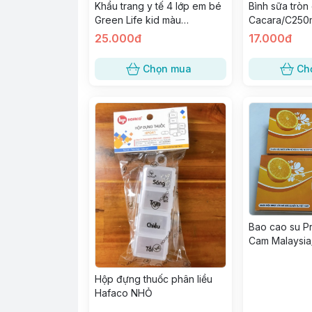
Khẩu trang y tế 4 lớp em bé
Bình sữa tròn
Green Life kid màu
Cacara/C250
Hồng/H50c
25.000đ
17.000đ
Chọn mua
Ch
Bao cao su P
Cam Malaysia
H10 cái
Hộp đựng thuốc phân liều
Hafaco NHỎ