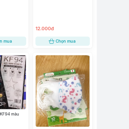
12.000đ
n mua
Chọn mua
 KF94 màu