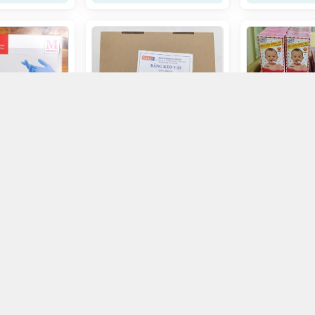
 bột nitrit
e/H100c
Băng keo vải 1,25x200cm
Sinh Hà/H100c
Gạc Rơ Lưỡi Đ
Lốc/10H
170.000đ
16.000đ
ọn mua
Chọn mua
Chọ