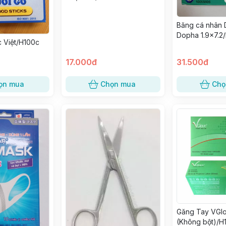
Băng cá nhân 
Dopha 1.9x7.2
c Việt/H100c
nhỏ)
17.000đ
31.500đ
ọn mua
Chọn mua
Chọ
Găng Tay VGl
(Không bột)/H