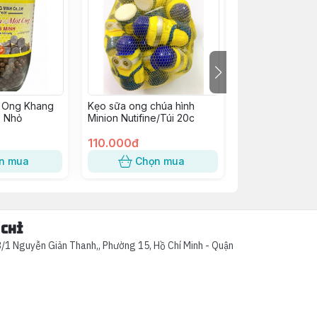
 Ong Khang
Kẹo sữa ong chúa hình
Bột sủi thanh nh
) Nhỏ
Minion Nutifine/Túi 20c
gan Themaz T
(/H30g)
110.000đ
70.000đ
n mua
Chọn mua
Chọn
 chỉ
/1 Nguyễn Giản Thanh,, Phường 15, Hồ Chí Minh - Quận