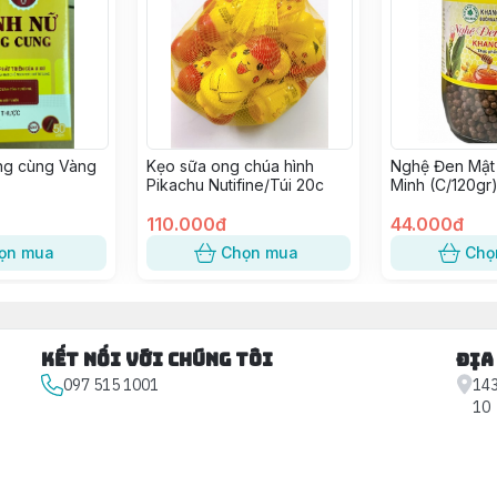
ng cùng Vàng
Kẹo sữa ong chúa hình
Nghệ Đen Mật
Pikachu Nutifine/Túi 20c
Minh (C/120gr
110.000đ
44.000đ
ọn mua
Chọn mua
Chọ
Kết nối với chúng tôi
Địa
097 515 1001
143
10