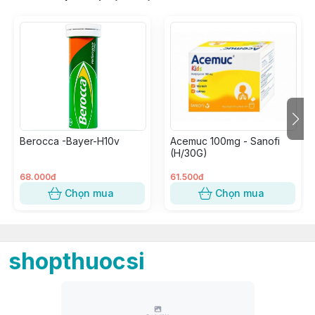
Berocca -Bayer-H10v
Acemuc 100mg - Sanofi
(H/30G)
68.000đ
61.500đ
Chọn mua
Chọn mua
shopthuocsi