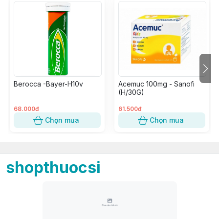
Berocca -Bayer-H10v
Acemuc 100mg - Sanofi
(H/30G)
68.000đ
61.500đ
Chọn mua
Chọn mua
shopthuocsi