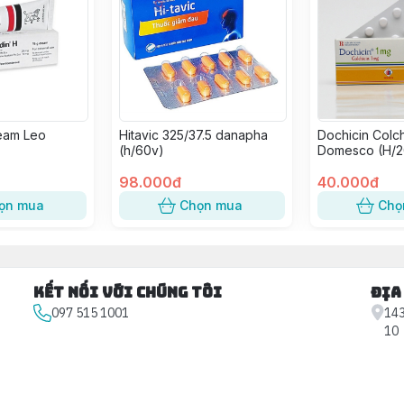
eam Leo
Hitavic 325/37.5 danapha
Dochicin Colch
(h/60v)
Domesco (H/2
98.000đ
40.000đ
ọn mua
Chọn mua
Chọ
Kết nối với chúng tôi
Địa
097 515 1001
143
10