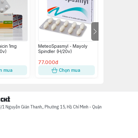
icin 1mg
MeteoSpasmyl - Mayoly
B Complex C Vi
0v)
Spindler (H/20v)
H/100V
77.000đ
75.000đ
n mua
Chọn mua
Chọn
 chỉ
/1 Nguyễn Giản Thanh,, Phường 15, Hồ Chí Minh - Quận