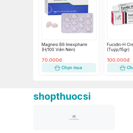
Magnesi B6 Imexpharm
Fucidin-H Cr
(H/100 Viên Nén)
(Tuýp/15gr)
70.000đ
100.000đ
Chọn mua
Ch
shopthuocsi