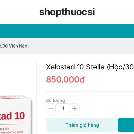
shopthuocsi
ộp/30 Viên Nén)
Xelostad 10 Stella (Hộp/3
850.000đ
Số lượng
Thêm giỏ hàng