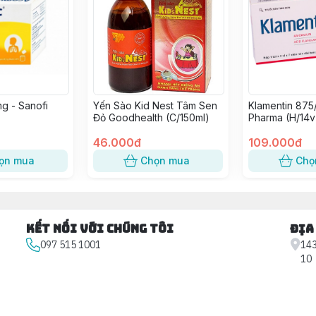
g - Sanofi
Yến Sào Kid Nest Tâm Sen
Klamentin 875
Đỏ Goodhealth (C/150ml)
Pharma (H/14v
46.000đ
109.000đ
ọn mua
Chọn mua
Chọ
Kết nối với chúng tôi
Địa
097 515 1001
143
10