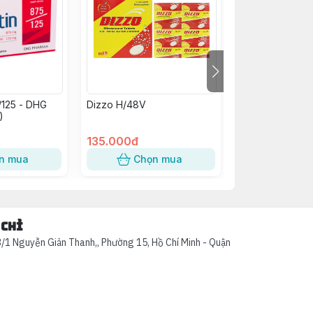
/125 - DHG
Dizzo H/48V
Kim Tiền Thảo
)
Abiphar (C/60v
135.000đ
58.000đ
n mua
Chọn mua
Chọn
 chỉ
/1 Nguyễn Giản Thanh,, Phường 15, Hồ Chí Minh - Quận