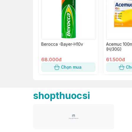
Berocca -Bayer-H10v
Acemuc 100m
(H/30G)
68.000đ
61.500đ
Chọn mua
Ch
shopthuocsi