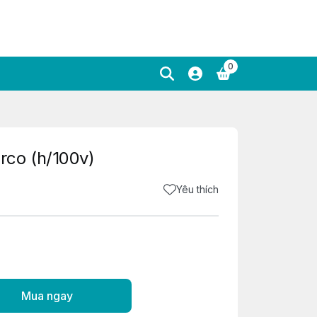
0
co (h/100v)
Yêu thích
Mua ngay