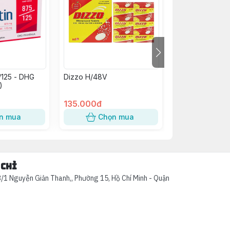
/125 - DHG
Dizzo H/48V
Kim Tiền Thảo
)
Abiphar (C/60v
135.000đ
58.000đ
n mua
Chọn mua
Chọn
 chỉ
/1 Nguyễn Giản Thanh,, Phường 15, Hồ Chí Minh - Quận