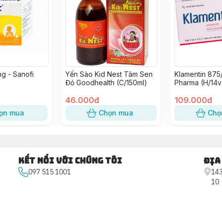
g - Sanofi
Yến Sào Kid Nest Tâm Sen
Klamentin 875
Đỏ Goodhealth (C/150ml)
Pharma (H/14v
46.000đ
109.000đ
ọn mua
Chọn mua
Chọ
Kết nối với chúng tôi
Địa
097 515 1001
143
10