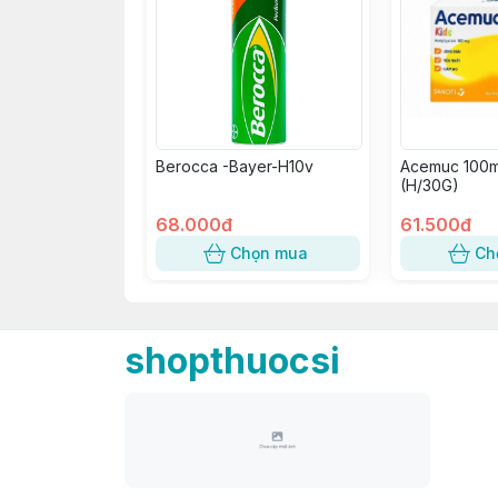
Berocca -Bayer-H10v
Acemuc 100m
(H/30G)
68.000đ
61.500đ
Chọn mua
Ch
shopthuocsi