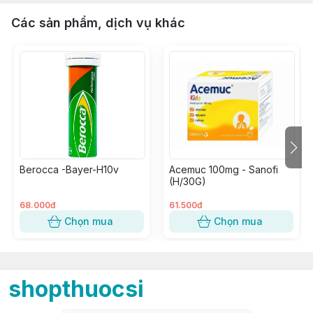
Các sản phẩm, dịch vụ khác
Berocca -Bayer-H10v
Acemuc 100mg - Sanofi
(H/30G)
68.000đ
61.500đ
Chọn mua
Chọn mua
shopthuocsi