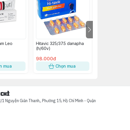
am Leo
Hitavic 325/37.5 danapha
Dochicin Colchi
(h/60v)
Domesco (H/20
98.000đ
40.000đ
n mua
Chọn mua
Chọn
 chỉ
/1 Nguyễn Giản Thanh,, Phường 15, Hồ Chí Minh - Quận