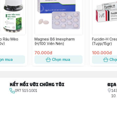
ảo Râu Mèo
Magnesi B6 Imexpharm
Fucidin-H Cre
0v)
(H/100 Viên Nén)
(Tuýp/15gr)
70.000đ
100.000đ
ọn mua
Chọn mua
Chọ
Kết nối với chúng tôi
Địa
097 515 1001
143
10