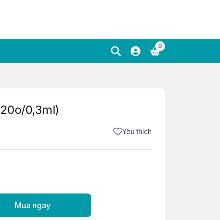
0
20o/0,3ml)
Yêu thích
Mua ngay