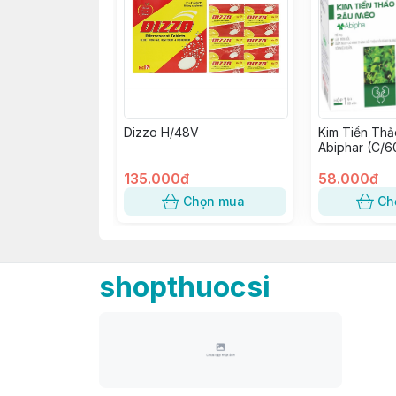
Dizzo H/48V
Kim Tiền Th
Abiphar (C/6
135.000đ
58.000đ
Chọn mua
Ch
shopthuocsi