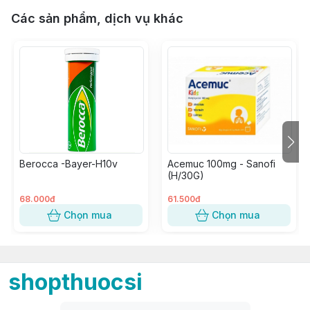
Các sản phẩm, dịch vụ khác
Berocca -Bayer-H10v
Acemuc 100mg - Sanofi
(H/30G)
68.000đ
61.500đ
Chọn mua
Chọn mua
shopthuocsi