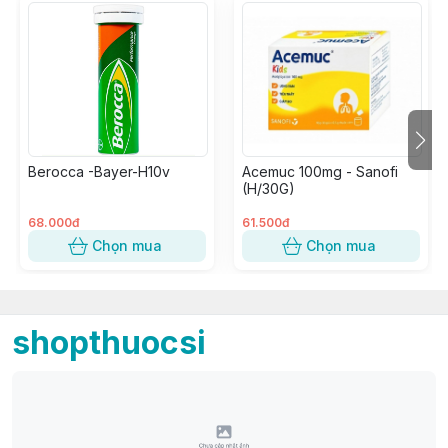
Berocca -Bayer-H10v
Acemuc 100mg - Sanofi
(H/30G)
68.000đ
61.500đ
Chọn mua
Chọn mua
shopthuocsi