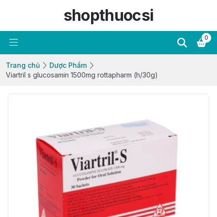
shopthuocsi
0
Trang chủ
Dược Phẩm
Viartril s glucosamin 1500mg rottapharm (h/30g)