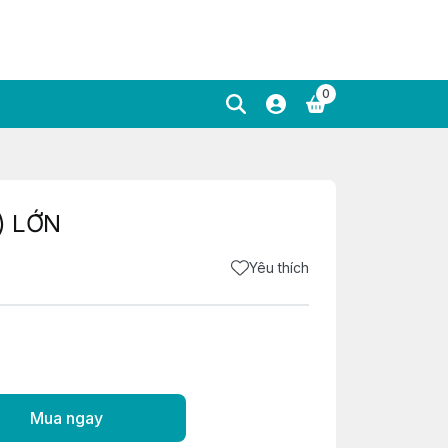
0
v) LỚN
Yêu thích
Mua ngay