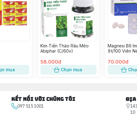
Kim Tiền Thảo Râu Mèo
Magnesi B6 I
Abiphar (C/60v)
(H/100 Viên N
58.000đ
70.000đ
ọn mua
Chọn mua
Chọ
Kết nối với chúng tôi
Địa
097 515 1001
143
10