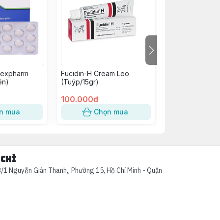
mexpharm
Fucidin-H Cream Leo
Hitavic 325/37.
én)
(Tuýp/15gr)
(h/60v)
100.000đ
98.000đ
n mua
Chọn mua
Chọn
 chỉ
/1 Nguyễn Giản Thanh,, Phường 15, Hồ Chí Minh - Quận