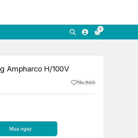
0
mg Ampharco H/100V
Yêu thích
Mua ngay