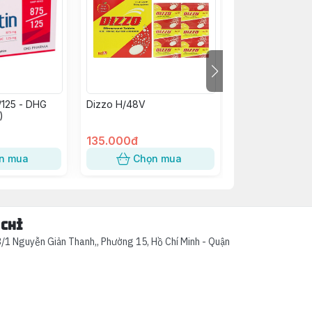
/125 - DHG
Dizzo H/48V
Kim Tiền Thảo
)
Abiphar (C/60v
135.000đ
58.000đ
n mua
Chọn mua
Chọn
 chỉ
/1 Nguyễn Giản Thanh,, Phường 15, Hồ Chí Minh - Quận