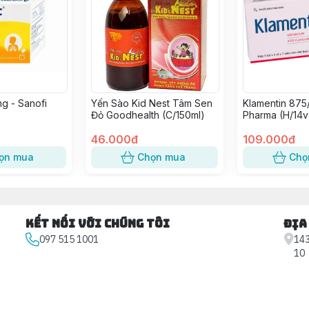
g - Sanofi
Yến Sào Kid Nest Tâm Sen
Klamentin 875
Đỏ Goodhealth (C/150ml)
Pharma (H/14v
46.000đ
109.000đ
ọn mua
Chọn mua
Chọ
Kết nối với chúng tôi
Địa
097 515 1001
143
10