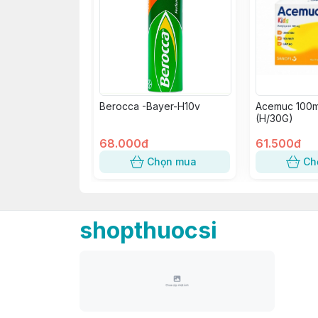
Berocca -Bayer-H10v
Acemuc 100m
(H/30G)
68.000đ
61.500đ
Chọn mua
Ch
shopthuocsi