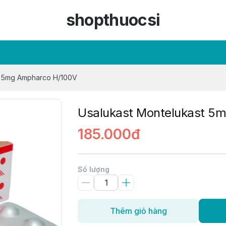
shopthuocsi
t 5mg Ampharco H/100V
Usalukast Montelukast 5
185.000đ
Số lượng
Thêm giỏ hàng