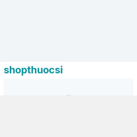
shopthuocsi
Kết nối với chúng tôi
097 515 1001