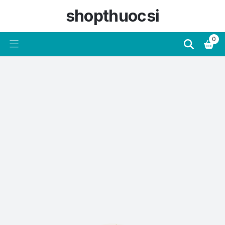
shopthuocsi
0