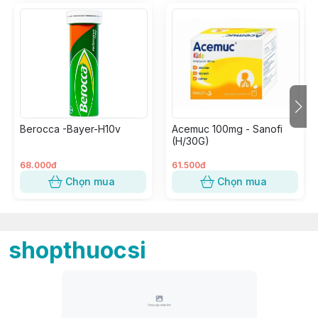
Berocca -Bayer-H10v
Acemuc 100mg - Sanofi
(H/30G)
68.000đ
61.500đ
Chọn mua
Chọn mua
shopthuocsi