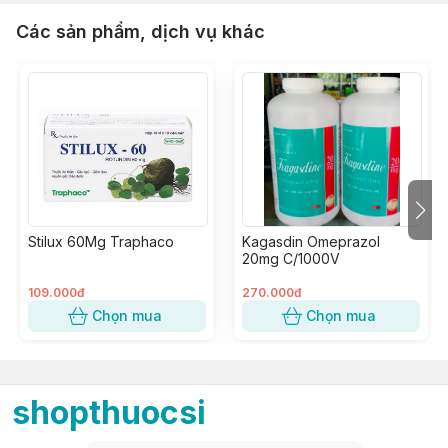
Các sản phẩm, dịch vụ khác
Stilux 60Mg Traphaco
Kagasdin Omeprazol
20mg C/1000V
109.000đ
270.000đ
Chọn mua
Chọn mua
shopthuocsi