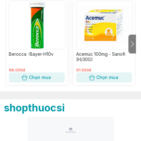
Berocca -Bayer-H10v
Acemuc 100mg - Sanofi
(H/30G)
68.000đ
61.500đ
Chọn mua
Chọn mua
shopthuocsi