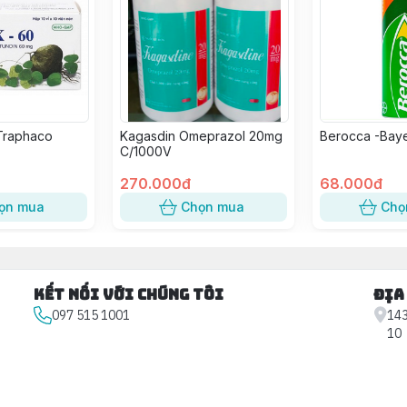
Traphaco
Kagasdin Omeprazol 20mg
Berocca -Bay
C/1000V
270.000đ
68.000đ
ọn mua
Chọn mua
Chọ
Kết nối với chúng tôi
Địa
097 515 1001
143
10