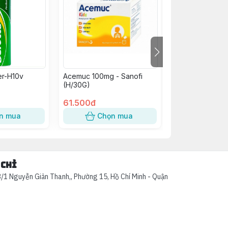
er-H10v
Acemuc 100mg - Sanofi
Yến Sào Kid Ne
(H/30G)
Đỏ Goodhealth 
61.500đ
46.000đ
n mua
Chọn mua
Chọn
 chỉ
/1 Nguyễn Giản Thanh,, Phường 15, Hồ Chí Minh - Quận