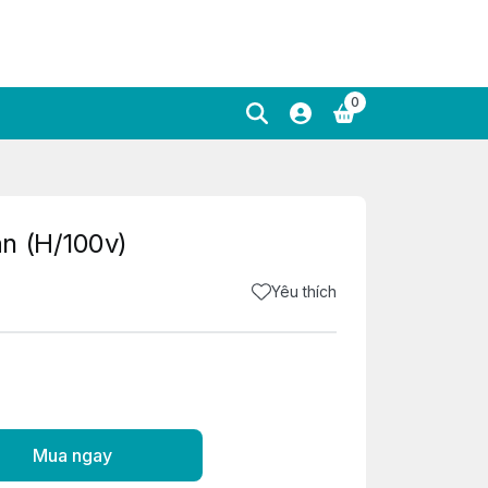
0
n (H/100v)
Yêu thích
Mua ngay