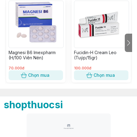
Magnesi B6 Imexpharm
Fucidin-H Cream Leo
(H/100 Viên Nén)
(Tuýp/15gr)
70.000đ
100.000đ
Chọn mua
Chọn mua
shopthuocsi