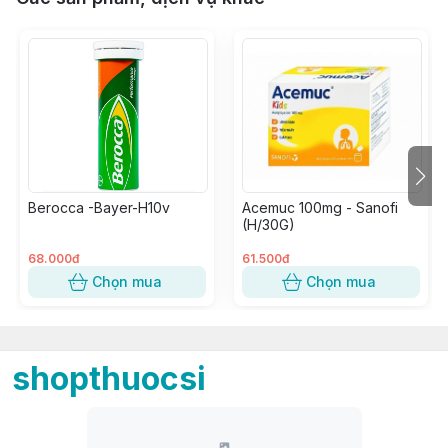
Berocca -Bayer-H10v
Acemuc 100mg - Sanofi
(H/30G)
68.000đ
61.500đ
Chọn mua
Chọn mua
shopthuocsi