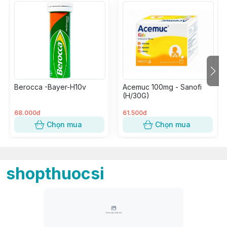
Berocca -Bayer-H10v
Acemuc 100mg - Sanofi
(H/30G)
68.000đ
61.500đ
Chọn mua
Chọn mua
shopthuocsi