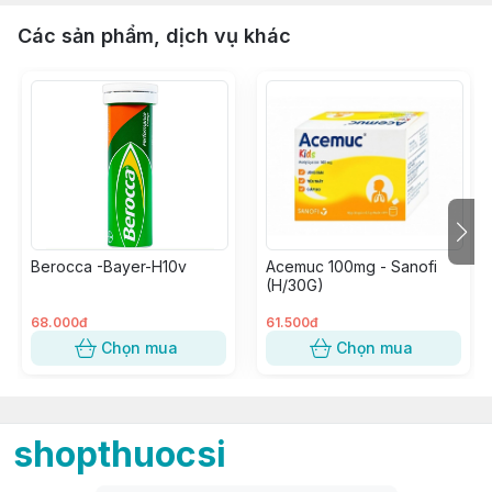
Các sản phẩm, dịch vụ khác
Berocca -Bayer-H10v
Acemuc 100mg - Sanofi
(H/30G)
68.000đ
61.500đ
Chọn mua
Chọn mua
shopthuocsi