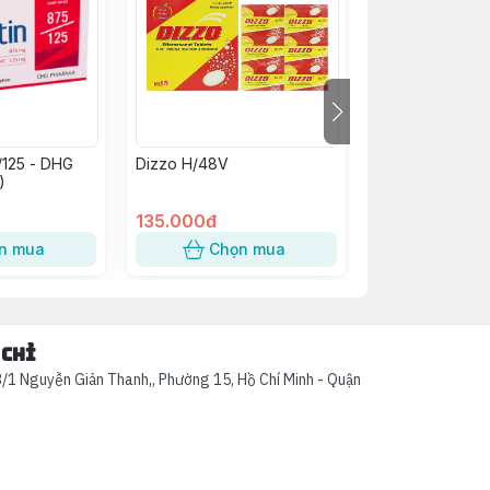
/125 - DHG
Dizzo H/48V
Kim Tiền Thảo
)
Abiphar (C/60v
135.000đ
58.000đ
n mua
Chọn mua
Chọn
 chỉ
/1 Nguyễn Giản Thanh,, Phường 15, Hồ Chí Minh - Quận