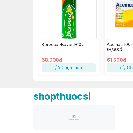
Berocca -Bayer-H10v
Acemuc 100m
(H/30G)
68.000đ
61.500đ
Chọn mua
Ch
shopthuocsi