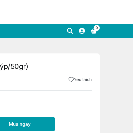
0
uýp/50gr)
Yêu thích
Mua ngay