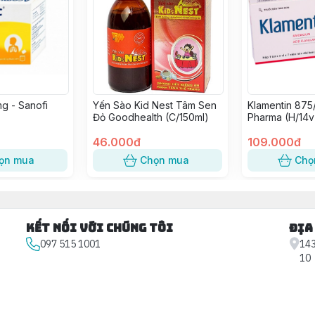
g - Sanofi
Yến Sào Kid Nest Tâm Sen
Klamentin 875
Đỏ Goodhealth (C/150ml)
Pharma (H/14v
46.000đ
109.000đ
ọn mua
Chọn mua
Chọ
Kết nối với chúng tôi
Địa
097 515 1001
143
10