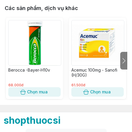
Các sản phẩm, dịch vụ khác
Berocca -Bayer-H10v
Acemuc 100mg - Sanofi
(H/30G)
68.000đ
61.500đ
Chọn mua
Chọn mua
shopthuocsi