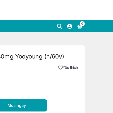
0
0mg Yooyoung (h/60v)
Yêu thích
Mua ngay