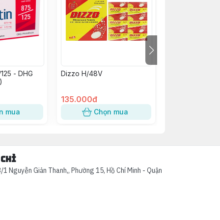
/125 - DHG
Dizzo H/48V
Kim Tiền Thảo
)
Abiphar (C/60v
135.000đ
58.000đ
n mua
Chọn mua
Chọn
 chỉ
/1 Nguyễn Giản Thanh,, Phường 15, Hồ Chí Minh - Quận