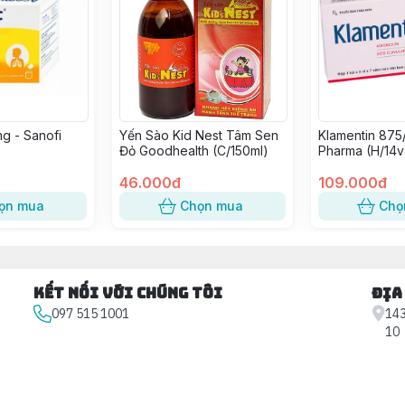
g - Sanofi
Yến Sào Kid Nest Tâm Sen
Klamentin 875
Đỏ Goodhealth (C/150ml)
Pharma (H/14v
46.000đ
109.000đ
ọn mua
Chọn mua
Chọ
Kết nối với chúng tôi
Địa
097 515 1001
143
10