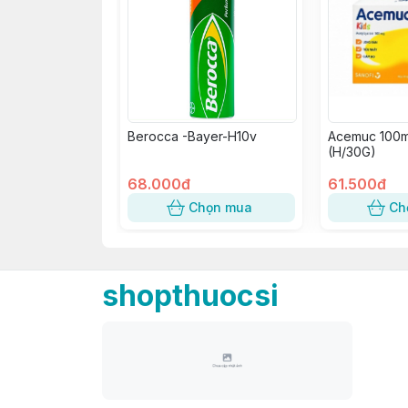
Berocca -Bayer-H10v
Acemuc 100m
(H/30G)
68.000đ
61.500đ
Chọn mua
Ch
shopthuocsi