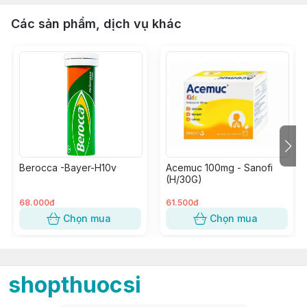
Các sản phẩm, dịch vụ khác
Berocca -Bayer-H10v
Acemuc 100mg - Sanofi
(H/30G)
68.000đ
61.500đ
Chọn mua
Chọn mua
shopthuocsi