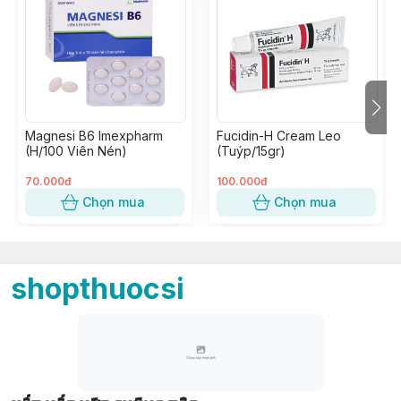
Magnesi B6 Imexpharm
Fucidin-H Cream Leo
(H/100 Viên Nén)
(Tuýp/15gr)
70.000đ
100.000đ
Chọn mua
Chọn mua
shopthuocsi