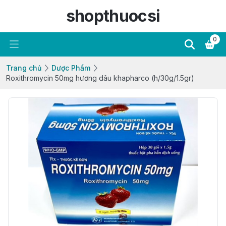
shopthuocsi
0
Trang chủ
Dược Phẩm
Roxithromycin 50mg hương dâu khapharco (h/30g/1.5gr)