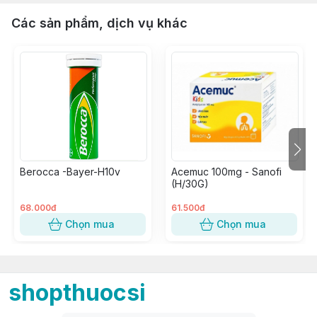
Các sản phẩm, dịch vụ khác
Berocca -Bayer-H10v
Acemuc 100mg - Sanofi
(H/30G)
68.000đ
61.500đ
Chọn mua
Chọn mua
shopthuocsi