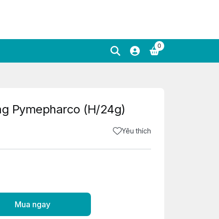
0
5mg Pymepharco (H/24g)
Yêu thích
Mua ngay