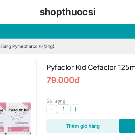
shopthuocsi
r 125mg Pymepharco (H/24g)
Pyfaclor Kid Cefaclor 12
79.000đ
Số lượng
Thêm giỏ hàng