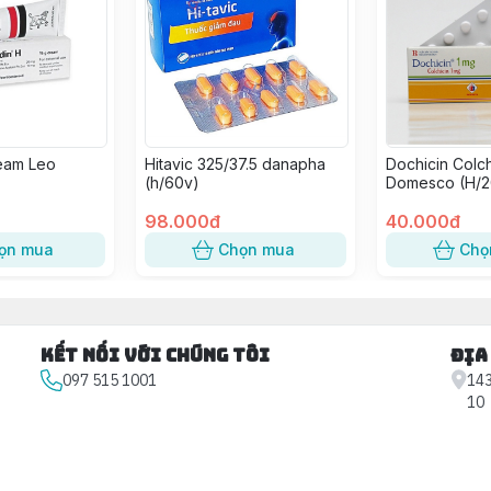
eam Leo
Hitavic 325/37.5 danapha
Dochicin Colch
(h/60v)
Domesco (H/2
98.000đ
40.000đ
ọn mua
Chọn mua
Chọ
Kết nối với chúng tôi
Địa
097 515 1001
143
10