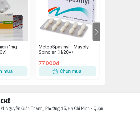
icin 1mg
MeteoSpasmyl - Mayoly
B Complex C Vi
0v)
Spindler (H/20v)
H/100V
77.000đ
75.000đ
n mua
Chọn mua
Chọn
 chỉ
/1 Nguyễn Giản Thanh,, Phường 15, Hồ Chí Minh - Quận