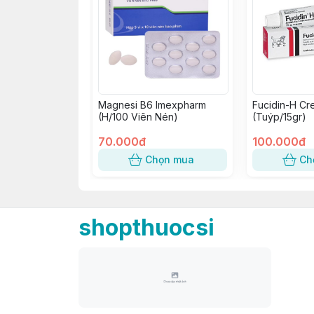
Magnesi B6 Imexpharm
Fucidin-H Cr
(H/100 Viên Nén)
(Tuýp/15gr)
70.000đ
100.000đ
Chọn mua
Ch
shopthuocsi