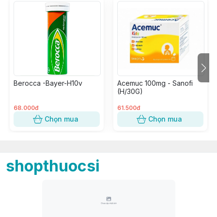
Berocca -Bayer-H10v
Acemuc 100mg - Sanofi
(H/30G)
68.000đ
61.500đ
Chọn mua
Chọn mua
shopthuocsi