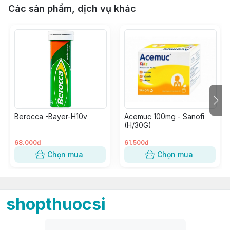
Các sản phẩm, dịch vụ khác
Berocca -Bayer-H10v
Acemuc 100mg - Sanofi
(H/30G)
68.000đ
61.500đ
Chọn mua
Chọn mua
shopthuocsi