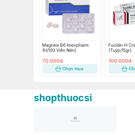
Magnesi B6 Imexpharm
Fucidin-H Cr
(H/100 Viên Nén)
(Tuýp/15gr)
70.000đ
100.000đ
Chọn mua
Ch
shopthuocsi