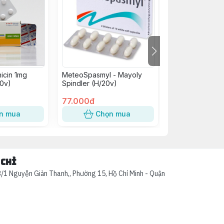
icin 1mg
MeteoSpasmyl - Mayoly
B Complex C Vi
0v)
Spindler (H/20v)
H/100V
77.000đ
75.000đ
n mua
Chọn mua
Chọn
 chỉ
/1 Nguyễn Giản Thanh,, Phường 15, Hồ Chí Minh - Quận