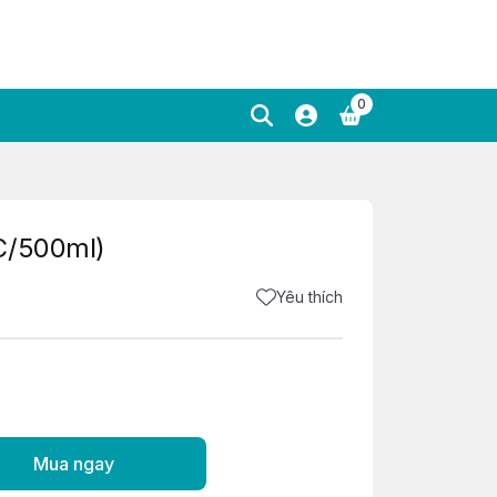
0
C/500ml)
Yêu thích
Mua ngay