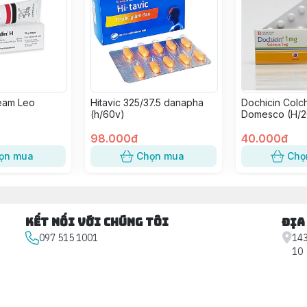
eam Leo
Hitavic 325/37.5 danapha
Dochicin Colch
(h/60v)
Domesco (H/2
98.000đ
40.000đ
ọn mua
Chọn mua
Chọ
Kết nối với chúng tôi
Địa
097 515 1001
143
10