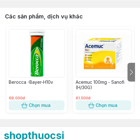
Các sản phẩm, dịch vụ khác
Berocca -Bayer-H10v
Acemuc 100mg - Sanofi
(H/30G)
68.000đ
61.500đ
Chọn mua
Chọn mua
shopthuocsi