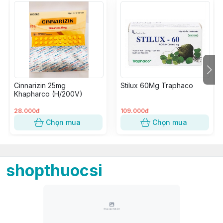
Cinnarizin 25mg
Stilux 60Mg Traphaco
Khapharco (H/200V)
28.000đ
109.000đ
Chọn mua
Chọn mua
shopthuocsi