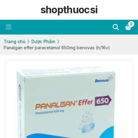
shopthuocsi
0
Trang chủ
Dược Phẩm
Panalgan effer paracetamol 650mg benovas (h/16v)