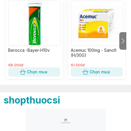
Berocca -Bayer-H10v
Acemuc 100mg - Sanofi
(H/30G)
68.000đ
61.500đ
Chọn mua
Chọn mua
shopthuocsi