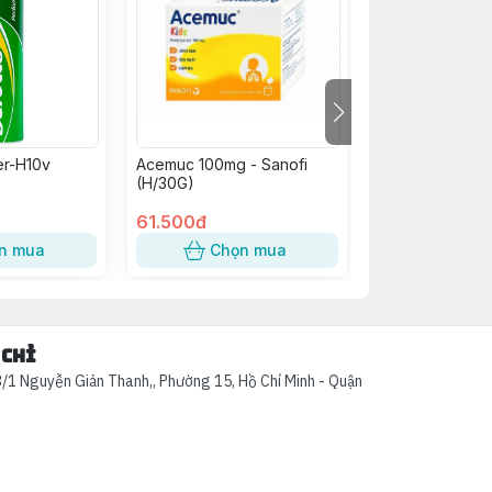
er-H10v
Acemuc 100mg - Sanofi
Yến Sào Kid Ne
(H/30G)
Đỏ Goodhealth 
61.500đ
46.000đ
n mua
Chọn mua
Chọn
 chỉ
/1 Nguyễn Giản Thanh,, Phường 15, Hồ Chí Minh - Quận