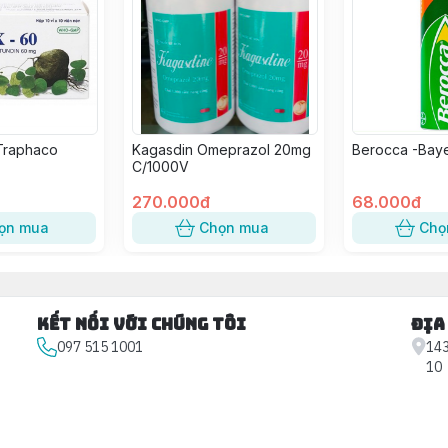
Traphaco
Kagasdin Omeprazol 20mg
Berocca -Bay
C/1000V
270.000đ
68.000đ
ọn mua
Chọn mua
Chọ
Kết nối với chúng tôi
Địa
097 515 1001
143
10