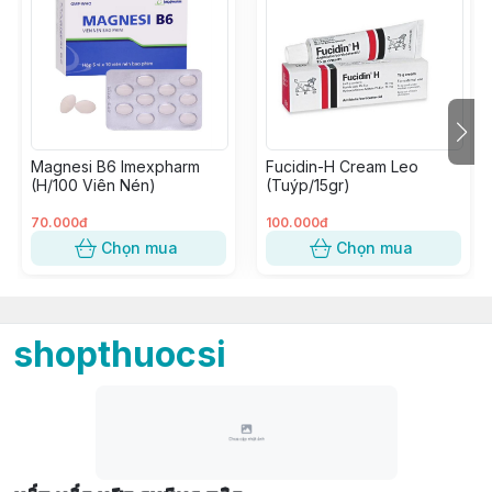
Magnesi B6 Imexpharm
Fucidin-H Cream Leo
(H/100 Viên Nén)
(Tuýp/15gr)
70.000đ
100.000đ
Chọn mua
Chọn mua
shopthuocsi