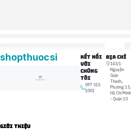
shopthuocsi
Kết nối
Địa chỉ
với
143/1
Nguyễn
chúng
Giản
tôi
Thanh,,
097 515
Phường 15,
1001
Hồ Chí Minh
- Quận 10
Giới thiệu