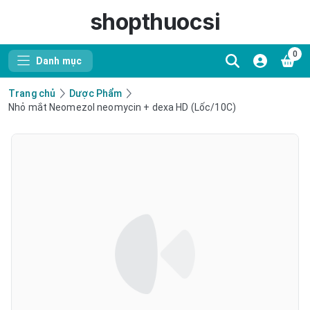
shopthuocsi
0
Danh mục
Trang chủ
Dược Phẩm
Nhỏ mắt Neomezol neomycin + dexa HD (Lốc/10C)