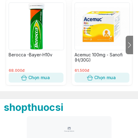
Berocca -Bayer-H10v
Acemuc 100mg - Sanofi
(H/30G)
68.000đ
61.500đ
Chọn mua
Chọn mua
shopthuocsi