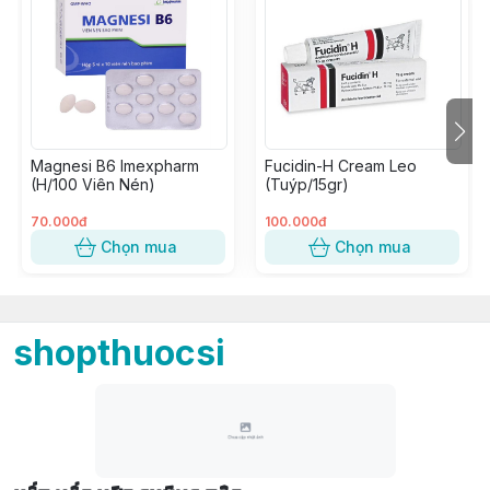
Magnesi B6 Imexpharm
Fucidin-H Cream Leo
(H/100 Viên Nén)
(Tuýp/15gr)
70.000đ
100.000đ
Chọn mua
Chọn mua
shopthuocsi