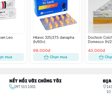
eam Leo
Hitavic 325/37.5 danapha
Dochicin Colch
(h/60v)
Domesco (H/2
98.000đ
40.000đ
ọn mua
Chọn mua
Chọ
Kết nối với chúng tôi
Địa
097 515 1001
143
10