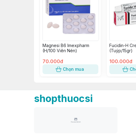
Magnesi B6 Imexpharm
Fucidin-H Cr
(H/100 Viên Nén)
(Tuýp/15gr)
70.000đ
100.000đ
Chọn mua
Ch
shopthuocsi