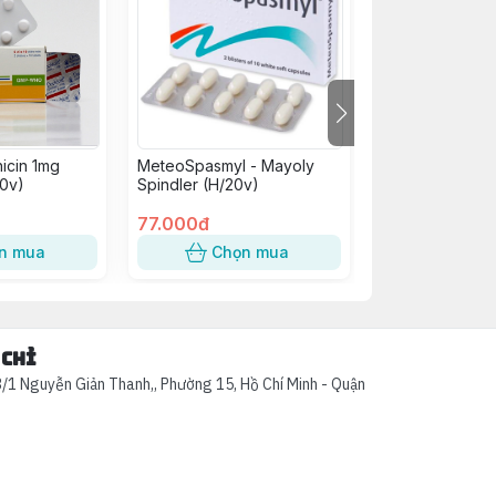
icin 1mg
MeteoSpasmyl - Mayoly
B Complex C Vi
0v)
Spindler (H/20v)
H/100V
77.000đ
75.000đ
n mua
Chọn mua
Chọn
 chỉ
/1 Nguyễn Giản Thanh,, Phường 15, Hồ Chí Minh - Quận