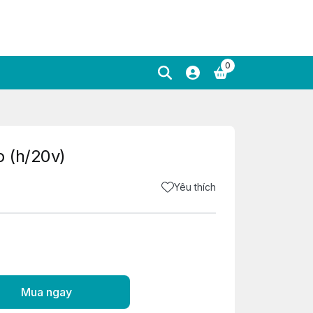
0
 (h/20v)
Yêu thích
Mua ngay