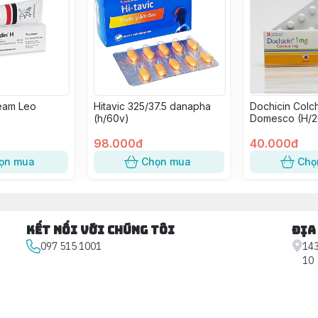
eam Leo
Hitavic 325/37.5 danapha
Dochicin Colch
(h/60v)
Domesco (H/2
98.000đ
40.000đ
ọn mua
Chọn mua
Chọ
Kết nối với chúng tôi
Địa
097 515 1001
143
10