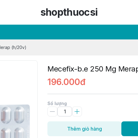
shopthuocsi
erap (h/20v)
Mecefix-b.e 250 Mg Merap
196.000đ
Số lượng
Thêm giỏ hàng