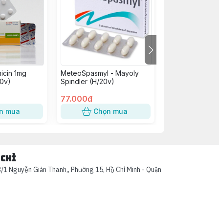
icin 1mg
MeteoSpasmyl - Mayoly
B Complex C Vi
0v)
Spindler (H/20v)
H/100V
77.000đ
75.000đ
n mua
Chọn mua
Chọn
 chỉ
/1 Nguyễn Giản Thanh,, Phường 15, Hồ Chí Minh - Quận