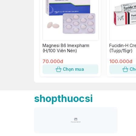
Magnesi B6 Imexpharm
Fucidin-H Cr
(H/100 Viên Nén)
(Tuýp/15gr)
70.000đ
100.000đ
Chọn mua
Ch
shopthuocsi